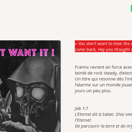
PROJECTS
NEWS
CONTACT
STORE
« You don't want to hear the d
come back, Hey you thought i
Framix revient en force avec
teinté de rock steady, d’elect
Un titre qui resonne dès l’
l’alarme sur un monde jouant
jours un peu plus.
Job 1:7
L'Eternel dit à Satan: D'où vi
l'Eternel:
De parcourir la terre et de m