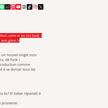
evil come in on the beat, I
 was gone !»
 un nouvel single ovni
ro, de funk !
introduction comme
 à se diviser tous les
ens-tu? Et Satan répondit à
'y promener.