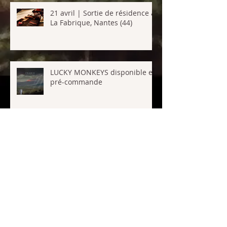
21 avril | Sortie de résidence à
La Fabrique, Nantes (44)
LUCKY MONKEYS disponible en
pré-commande
21 mai | Festival Vins sur
Vingts (49)
Framix • Go Down Moses • Mars
2015 • Artwork LVL Studio